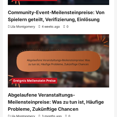
Community-Event-Meilensteinpreise: Von
Spielern geteilt, Verifizierung, Einlösung
Lila Montgomery
4 weeks ago
0
Ereignis Meilenstein Preise
Abgelaufene Veranstaltungs-
Meilensteinpreise: Was zu tun ist, Häufige
Probleme, Zukünftige Chancen
Lila Montgomery
3 months ago
0