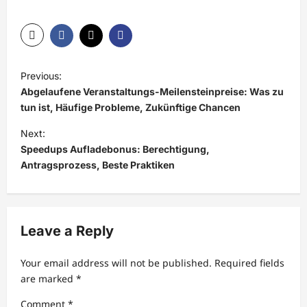
P
Previous:
o
Abgelaufene Veranstaltungs-Meilensteinpreise: Was zu
s
tun ist, Häufige Probleme, Zukünftige Chancen
t
Next:
Speedups Aufladebonus: Berechtigung,
n
Antragsprozess, Beste Praktiken
a
v
i
Leave a Reply
g
a
Your email address will not be published.
Required fields
t
are marked
*
i
Comment
*