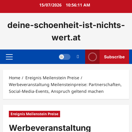
Skip
15/07/2026
10:56:12 AM
to
content
deine-schoenheit-ist-nichts-
wert.at
Subscribe
Primary
Menu
Home
Ereignis Meilenstein Preise
Werbeveranstaltung Meilensteinpreise: Partnerschaften,
Social-Media-Events, Anspruch geltend machen
Ereignis Meilenstein Preise
Werbeveranstaltung