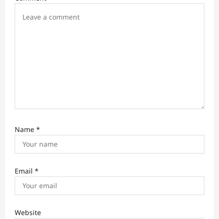
o
n
Name
*
Email
*
Website